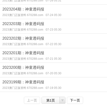
2023澳门正版资料 670288.com
07-26 05:31
2023204期：神童透码报
2023澳门正版资料 670288.com
07-24 05:30
2023203期：神童透码报
2023澳门正版资料 670288.com
07-23 05:30
2023202期：神童透码报
2023澳门正版资料 670288.com
07-22 05:30
2023201期：神童透码报
2023澳门正版资料 670288.com
07-21 05:30
2023200期：神童透码报
2023澳门正版资料 670288.com
07-20 05:30
2023199期：神童透码报
2023澳门正版资料 670288.com
07-19 05:30
上一页
第1页
下一页